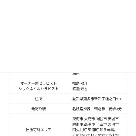
また、西知多産業道路の朝倉ICから、国道
155号の知多市役所東(交差点)からも直ぐで
すのでお車でもお越しになれます。
駐車スペースが1台分ありますので、ご安
心ください。
ドクターネイル爪革命 知多東
店名
海店
オーナー兼セラピスト
福島 敬介
シックネイルセラピスト
渡邉 寿香
住所
愛知県知多市新知字樋之口9-1
最寄り駅
名鉄常滑線 朝倉駅 徒歩3分
東海市 大府市 刈谷市 安城市
碧南市 高浜市 半田市 常滑市
出張可能エリア
阿久比町 東浦町 知多半島。
その他のエリアの方でもお気