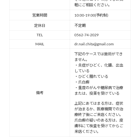
軽にご相談ください。
営業時間
10:00-19:00(予約制)
定休日
不定期
TEL
0562-74-2029
MAIL
dr.nail.chita@gmail.com
下記のケースでは施術ができ
ません。
・炎症がひどく、化膿、出血
している
・ひどく腫れている
・爪白癬
・重度のがんや糖尿病で治療
備考
または、投薬を受けている
上記にあてはまる方は、症状
が治まるか、医療機関での治
療終了後にご来店ください。
爪白癬の疑いのある方は、皮
膚科にて検査を受けてからご
来店ください。